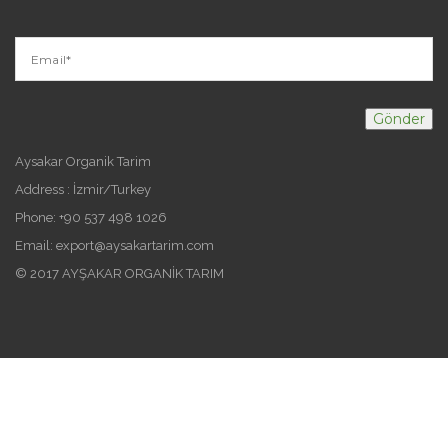
Aysakar Organik Tarim
Address : İzmir/Turkey
Phone: +90 537 498 1026
Email: export@aysakartarim.com
© 2017 AYŞAKAR ORGANİK TARIM