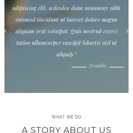
adipiscing elit, sedesdea diam nonummy nibh
euismod tincidunt ut laoreet dolore magna
aliquam erat volutpat. Quis nostrud exerci
tation ullamcorper suscipit lobortis nisl ut
aliquip.”
Ronaldo
WHAT WE DO
A STORY ABOUT US